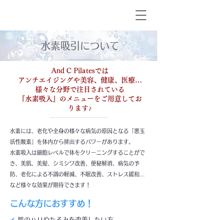
水素吸引について
And C Pilatesでは
アンチエイジングや美容、健康、医療…
様々な分野で注目されている
『水素吸入』のメニューをご用意してお
ります♪
水素には、老化や全身の様々な病気の原因となる「悪玉
活性酸素」を体内から排出するパワーがあります。
水素吸入は細胞レベルで体をクリーニングすることがで
き、美肌、美髪、シミシワ改善、便秘解消、病気の予
防、老化による不調の軽減、不眠改善、ストレス緩和…
など様々な効果が期待できます！
​こんな方におすすめ！
✔
肌のハリやたるみを改善したい方