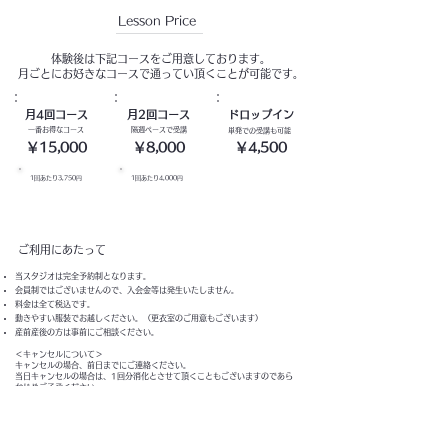
Lesson Price
体験後は下記コースをご用意しております。
月ごとにお好きなコースで通ってい頂くことが可能です。
月4回コース
月2回コース
​ドロップイン
​一番お得なコース
隔週ペースで受講
単発での受講も可能
​￥15,000
​￥8,000
​￥4,500
1回あたり3,750円
1回あたり4,000円
ご利用にあたって
​当スタジオは完全予約制となります。
​会員制ではございませんので、入会金等は発生いたしません。
料金は全て税込です。
動きやすい服装でお越しください。（更衣室のご用意もございます）
産前産後の方は事前にご相談ください。
＜キャンセルについて＞
キャンセルの場合、前日までにご連絡ください。
​当日キャンセルの場合は、1回分消化とさせて頂くこともございますのであら
かじめご了承ください。
​Q＆A
もご用意しておりますのでご覧ください。